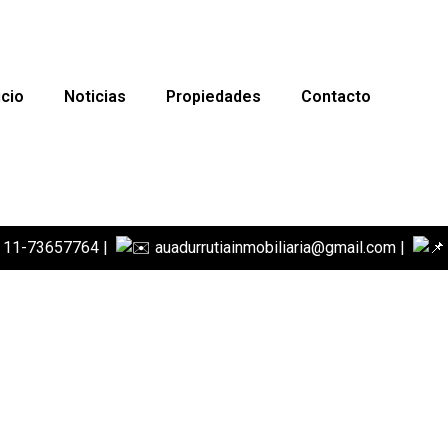
icio
Noticias
Propiedades
Contacto
 11-73657764 |
auadurrutiainmobiliaria@gmail.com |